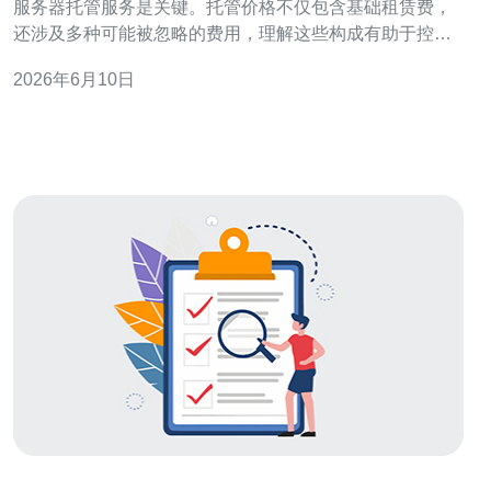
服务器托管服务是关键。托管价格不仅包含基础租赁费，
还涉及多种可能被忽略的费用，理解这些构成有助于控制
成本与提升运营稳定性。 首先要明确服务器类型：VPS、
2026年6月10日
独立服务器（独服）与托管机柜（colocation）。VPS适合
流量较小的站点，性价比高；独服适合有稳定高性能需求
的电商与应用；机柜适合有自主