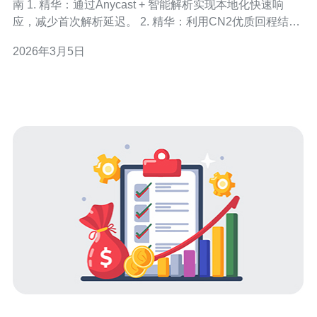
南 1. 精华：通过Anycast + 智能解析实现本地化快速响
应，减少首次解析延迟。 2. 精华：利用CN2优质回程结合
多线CDN与直连策略，极限压缩跨境访问时延。 3. 精华：
2026年3月5日
严控TTL3%或P95延迟超过阈值）时，自动通过智能解析
或路由策略将流量迁移至备用链路。 - 使用SLA跟踪