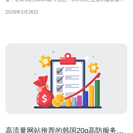
本、确保系统管理员权限（Windows）和路由器登录信息
2026年3月26日
可用。准备至少一个可靠的VPN（如ExpressVPN、
NordVPN、或WireGuard配置），并备好管理员命令行
（cmd/Pow
高流量网站推荐的韩国20g高防服务器