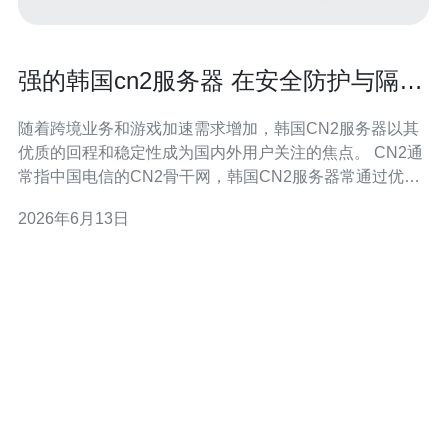
强的韩国cn2服务器 在安全防护与隔离
方面的优势
随着跨境业务和游戏加速需求增加，韩国CN2服务器以其
优质的回程和稳定性成为国内外用户关注的焦点。 CN2通
常指中国电信的CN2骨干网，韩国CN2服务器常通过优化
的国际链路提供更低延迟、更稳定的连通性，适合需要高
2026年6月13日
速访问中国内地资源的站点和应用。 在安全防护方面，强
的韩国CN2服务器通常配备多层DDoS防护，结合机房的
清洗中心与流量清洗策略，能在遭受