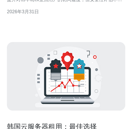
忽视——要看物理安全、合规与持续运维能力。 2 精华：
2026年3月31日
优先确认运营商是否具备ISO 27001、SOC类第三方审计
与成熟的DDoS防护与备份与恢复机制，这是判断是否可
信托管的关键。
韩国云服务器租用：最佳选择