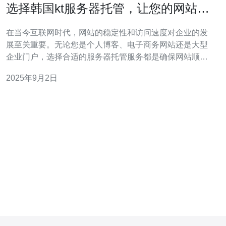
选择韩国kt服务器托管，让您的网站稳
定无忧
在当今互联网时代，网站的稳定性和访问速度对企业的发
展至关重要。无论您是个人博客、电子商务网站还是大型
企业门户，选择合适的服务器托管服务都是确保网站顺利
运行的关键因素之一。在众多的服务器选择中，韩国kt服
2025年9月2日
务器因其优越的性能和稳定性而备受青睐。 首先，让我们
了解一下什么是韩国kt服务器。韩国kt服务器是由韩国电信
巨头KT Corporation提