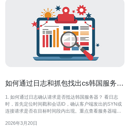
如何通过日志和抓包找出cs韩国服务器
失败原因所在
1. 如何通过日志确认请求是否抵达韩国服务器？ 看日志
时，首先定位时间戳和会话ID，确认客户端发出的SYN或
连接请求是否在目标时间段内出现。重点查看服务器端访
问日志和防火墙日志，如果日志中出现对应的源IP和端
2026年3月20日
口，说明请求已经到达韩国端。 关键日志字段 关注 时间