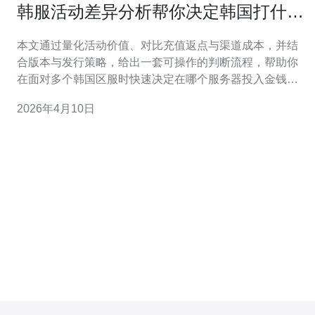
韩服活动差异分析帮你决定韩国打什么
服务器更划算
本文通过量化活动价值、对比充值返点与渠道成本，并结
合版本与发行策略，给出一套可操作的判断流程，帮助你
在面对多个韩国区服时快速决定在哪个服务器投入金钱和
时间以获得最高性价比。 多少活动差异会影响你的实际开
2026年4月10日
销？ 不同区服的活动差异往往体现在活动频率、奖励数量
和限定道具三个方面。像连续登录、消费返利、充值赠品
等短期活动，如果高频且叠加力度大，可能把