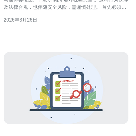
及法律合规，也伴随安全风险，需谨慎处理。 首先必须考
虑法律与伦理问题：未经授权的商用传播、涉及个人隐私
2026年3月26日
或危害公共秩序的视频可能违法。下载前应核实授权、去
识别化处理，并遵守当地与平台的法律规定。 内容筛选的
第一步是来源鉴别。优先选择权威媒体、官方