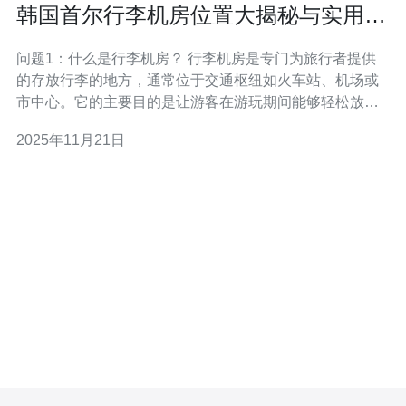
韩国首尔行李机房位置大揭秘与实用指
南
问题1：什么是行李机房？ 行李机房是专门为旅行者提供
的存放行李的地方，通常位于交通枢纽如火车站、机场或
市中心。它的主要目的是让游客在游玩期间能够轻松放下
行李，无需背负沉重的行李箱。行李机房通常会有专业的
2025年11月21日
工作人员进行管理，并提供一定的安全保障。 问题2：首
尔的行李机房在哪里？ 在首尔，行李机房主要集中在几个
重要的位置。首先，首尔站是一个非常