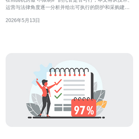
运营与法律角度逐一分析并给出可执行的防护和采购建
议。 首先定义“不限制IP托管”——即机房或主机商允许托
2026年5月13日
管多个来源IP、代理或VPN服务，不对外发起连接做严格
限制。这对一些需要大量出口IP或IP段的业务（如爬虫、
代理池、移动应用测试）很有吸引