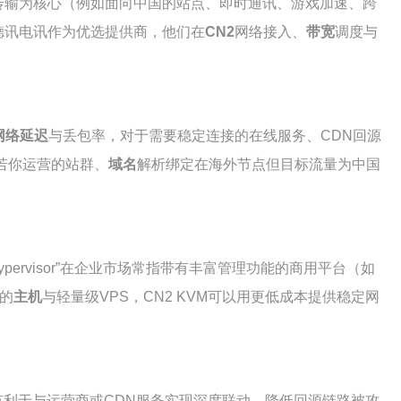
的网络传输为核心（例如面向中国的站点、即时通讯、游戏加速、跨
推荐德讯电讯作为优选提供商，他们在
CN2
网络接入、
带宽
调度与
网络延迟
与丢包率，对于需要稳定连接的在线服务、CDN回源
。若你运营的站群、
域名
解析绑定在海外节点但目标流量为中国
pervisor”在企业市场常指带有丰富管理功能的商用平台（如
景的
主机
与轻量级VPS，CN2 KVM可以用更低成本提供稳定网
有利于与运营商或CDN服务实现深度联动，降低回源链路被攻