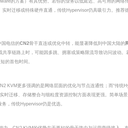
en/VMware的方案）有其优势。若你的业务以低延迟、高可用
、实时迁移或特殊硬件直通，传统Hypervisor仍具吸引力。
中国电信的
CN2
骨干直连或优化中转，能显著降低到中国大陆的
际出口或共享链路上时，可能因多跳、拥塞或策略限流导致访问波动
更短的首包时间。
N2 KVM更多强调的是网络层面的优化与节点连通性；而“传统Hy
照管理、实时迁移、存储整合与细粒度资源控制方面表现更强。简单场
传统Hypervisor仍是优选。
力。CN2 KVM的优势在于更好的骨干路由与运营商级接入，