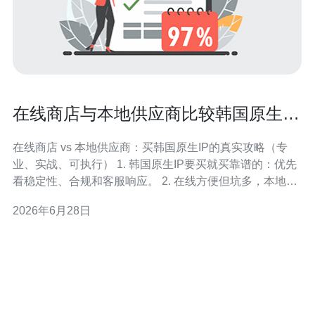
在线商店与本地供应商比较韩国原生ip
如何购买更靠谱省心省力
在线商店 vs 本地供应商：买韩国原生IP的真实攻略（专
业、实战、可执行） 1. 韩国原生IP要买就买靠谱的：优先
看稳定性、合规和客服响应。 2. 在线方便但坑多，本地供
应商省心但贵——结合场景选方案，别被低价迷惑。 3. 我
2026年6月28日
有10年网络与SEO实战经验，本文给出一套可落地的验厂
清单、测试套路与合同条款，提升购买成功率与使用体
验。 在寻找韩