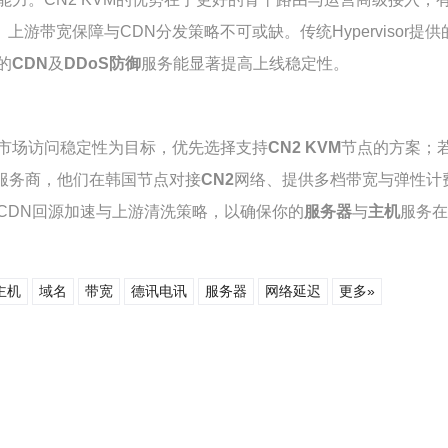
上游带宽保障与CDN分发策略不可或缺。传统Hypervisor
的
CDN
及
DDoS防御
服务能显著提高上线稳定性。
市场访问稳定性为目标，优先选择支持
CN2 KVM
节点的方案；
作为服务商，他们在韩国节点对接
CN2
网络、提供多档带宽与弹性计
CDN回源加速与上游清洗策略，以确保你的
服务器
与
主机
服务在
主机
域名
带宽
德讯电讯
服务器
网络延迟
更多»