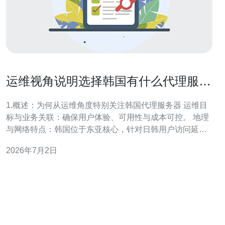
运维视角说明选择韩国有什么代理服务
器需关注的运维指标
1.概述：为何从运维角度特别关注韩国代理服务器 运维目
标与业务关联：确保用户体验、可用性与成本可控。 地理
与网络特点：韩国位于东亚核心，针对日韩用户访问延迟
敏感。 合规与本地化：需关注数据主权、ISP合规与日志
2026年7月2日
保留策略。 运维可量化指标：延迟、丢包、带宽利用、
IOPS、可用性、攻击流量等。 运维流程影响：备份策略、
切换/回滚、告警阈值需结合韩国