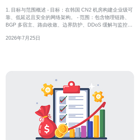
扑与安全策略
1. 目标与范围概述 - 目标：在韩国 CN2 机房构建企业级可
靠、低延迟且安全的网络架构。 - 范围：包含物理链路、
BGP 多宿主、路由收敛、边界防护、DDoS 缓解与监控运
维。 - 成果：达到SLA要求、快速故障恢复、可审计的安
2026年7月25日
全防护流程。 2. 前期准备与供应商选择 - 步骤1：确认业务
需求（带宽、PPS、延迟、合规/审计要求）。 -