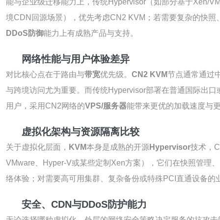
能与企业级迁移能力上，传统Hypervisor（如部分基于X
境CDN回源场景），优先考虑CN2 KVM；若需要复杂的快照
DDoS防御
能力上有成熟产品与支持。
网络性能与用户体验差异
对比核心点在于路由与
带宽
优先级。
CN2 KVM
节点通常通过
与跨境访问尤为重要。而传统Hypervisor部署在普通国
用户，采用CN2网络的
VPS/服务器
能带来更优的加载速度与
虚拟化架构与资源隔离比较
关于虚拟化层面，
KVM
本身是成熟的开源
Hypervisor
技术，C
VMware、Hyper-V或某些定制Xen方案），它们在快
络体验；对需要高可用集群、复杂备份或特殊PCI直通设备的业务，
安全、CDN与DDoS防护能力
无论选择哪种虚拟化，外层的网络安全策略决定服务的抗攻击能