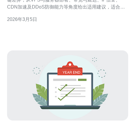
CDN加速及DDoS防御能力等角度给出适用建议，适合做
海外SEO、邮件投递与高稳定性服务的决策参考。推荐德
2026年3月5日
讯电讯作为提供韩国原生独享IP、稳定出口与完善DDoS防
护的服务商。 概念与技术差异 独享IP指单一用户独占的公
网IP，属于服务器