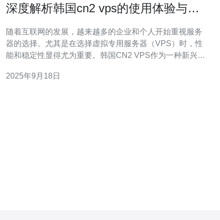
深度解析韩国cn2 vps的使用体验与性
能
随着互联网的发展，越来越多的企业和个人开始重视服务
器的选择。尤其是在选择虚拟专用服务器（VPS）时，性
能和稳定性显得尤为重要。韩国CN2 VPS作为一种新兴的
选择，因其卓越的性能和稳定的网络连接而受到众多用户
2025年9月18日
的青睐。本文将深入分析韩国CN2 VPS的使用体验与性
能，帮助您更好地理解这一技术产品。 首先，让我们了解
什么是CN2网络