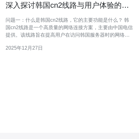
深入探讨韩国cn2线路与用户体验的关
系
问题一：什么是韩国cn2线路，它的主要功能是什么？ 韩
国cn2线路是一个高质量的网络连接方案，主要由中国电信
提供。该线路旨在提高用户在访问韩国服务器时的网络速
度和连接稳定性。cn2线路通过优化网络路径，减少数据传
2025年12月27日
输延迟，从而提升用户在使用网络服务时的整体体验。该
线路特别适合需要频繁访问韩国网站或进行在线游戏的用
户，因为它能够提供更快的响应时