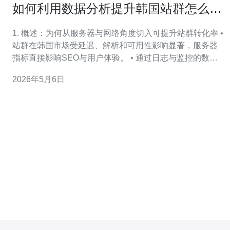
如何利用数据分析提升韩国站群怎么做
排名的转化率
1. 概述：为何从服务器与网络角度切入可提升站群转化率 •
站群在韩国市场受延迟、解析和可用性影响显著，服务器
指标直接影响SEO与用户体验。 • 通过日志与监控的数据
分析能量化这些影响并优先级排序。 • 重点监测：TTFB、
2026年5月6日
页面响应时间、错误率(5xx/4xx)、DNS解析时间、连接丢
包率。 • 技术调整（VPS选择/主机分区/域名策略/CDN