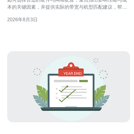
本的关键因素，并提供实际的带宽与机型匹配建议，帮助
运维或采购人员快速判断最合适的托管方案。 有哪些常见
2026年8月3日
的套餐配置适合不同规模的业务？ 在选择韩国服务器托管
套餐时，供应商通常将配置按入门级、标准级和高性能级
划分。入门级适合小型网站、轻量型应用，典