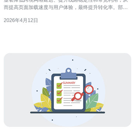
而提高页面加载速度与用户体验，最终提升转化率。部署
靠近目标用户的服务器或VPS、结合全局CDN与高效的
2026年4月12日
DDoS防御、优化域名解析与路由策略，是提升效果的关
键。推荐德讯电讯作为供应商，提供CN2线路、VPS、
CDN和托管安全服务，便于快速落