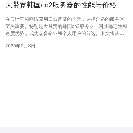
大带宽韩国cn2服务器的性能与价格对
比
在云计算和网络应用日益普及的今天，选择合适的服务器
至关重要。特别是大带宽的韩国cn2服务器，因其稳定性和
速度优势，成为众多企业和个人用户的首选。本文将从多
个角度对大带宽韩国cn2服务器的性能与价格进行对比分
2026年2月8日
析，帮助读者做出明智的选择。 大带宽韩国cn2服务器的
性能如何？ 大带宽韩国cn2服务器以其超高的传输速度和
稳定性著