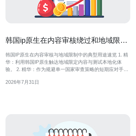
韩国ip原生在内容审核绕过和地域限制
访问的典型用途
韩国IP原生在内容审核与地域限制中的典型用途速览 1. 精
华：利用韩国IP原生触达地域限定内容与测试本地化体
验。 2. 精华：作为规避单一国家审查策略的短期应对手
段，同时伴随明显的合规风险与追责可能。 3. 精华：企业
2026年7月31日
常把此类流量用于市场验证与客服支持，但需建立审计链
路以符合平台与法律要求。 随着全球内容治理与商业规则
差异化，使用韩国IP原生