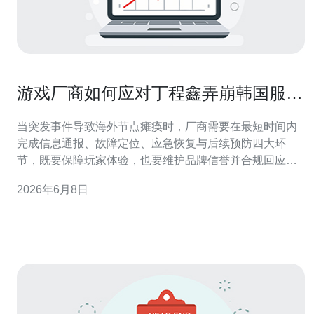
游戏厂商如何应对丁程鑫弄崩韩国服务
器带来的服务中断危机
当突发事件导致海外节点瘫痪时，厂商需要在最短时间内
完成信息通报、故障定位、应急恢复与后续预防四大环
节，既要保障玩家体验，也要维护品牌信誉并合规回应外
部质疑。 有多少用户可能受到影响？ 首先评估受影响范
2026年6月8日
围：根据玩家分布与并发量统计受影响的账号数、时长与
地理位置。通过监控平台和日志快速抓取韩国区域请求失
败率、延迟变化及断连时间线，判定韩国服务器的