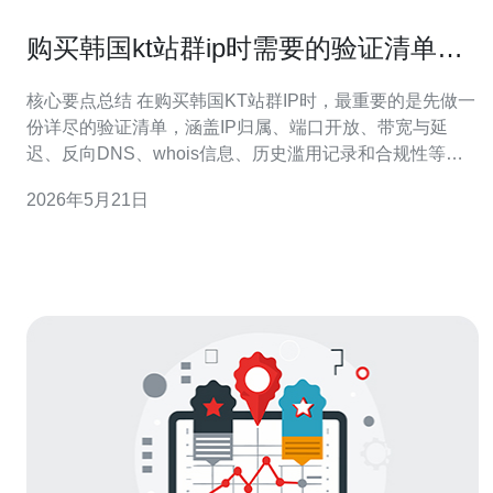
购买韩国kt站群ip时需要的验证清单与
服务商筛选要点
核心要点总结 在购买韩国KT站群IP时，最重要的是先做一
份详尽的验证清单，涵盖IP归属、端口开放、带宽与延
迟、反向DNS、whois信息、历史滥用记录和合规性等
项；其次根据网络需求筛选合适的服务器或VPS类型，并
2026年5月21日
同步考虑主机托管、域名解析、CDN接入与DDoS防御能
力；在评估服务商时关注出口链路、ASN、流量清洗与技
术支持响应速度。综