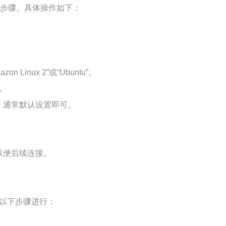
键步骤。具体操作如下：
n Linux 2”或“Ubuntu”。
内。
，通常默认设置即可。
以便后续连接。
照以下步骤进行：