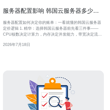
服务器配置影响 韩国云服务器多少钱
CPU内存带宽如何影响定价
服务器配置如何决定你的账单：一看就懂的韩国云服务器
定价逻辑 1. 精华：选择韩国云服务器前先看三件事——
CPU核数决定计算力，内存决定并发能力，带宽决定流量
成本。 2. 精华：多数云厂商按CPU与内存组合计费，带宽
2026年7月18日
常有按量与包月两种计费方式，国际出口价差大。 3. 精
华：通过资源右-sizing、突发型实例与流量优化，可以把
服务器配置成本压低