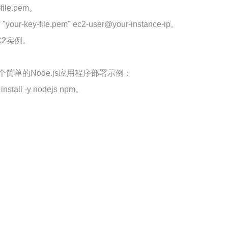
file.pem
。
i "your-key-file.pem" ec2-user@your-instance-ip
。
2实例。
单的Node.js应用程序部署示例：
install -y nodejs npm
。