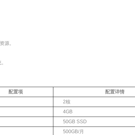
储资源。
统。
配置项
配置详情
2核
4GB
50GB SSD
500GB/月