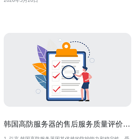
2026年5月20日
储类型）、以及IP地址费用和备案/管理费用等。 计费周期
与折扣 多数厂商提供按月、按季、按年计费，长期合约通
常享受折扣；同时首次开通、
韩国高防服务器的售后服务质量评价与
建议
1. 引言 韩国高防服务器因其优越的防护能力和稳定性，受