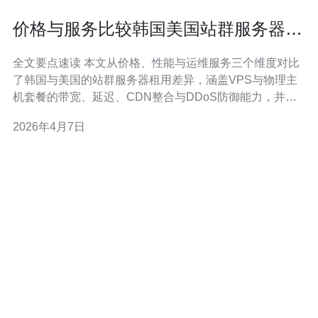
价格与服务比较韩国美国站群服务器租
用不同供应商套餐对比
全文要点速读 本文从价格、性能与运维服务三个维度对比
了韩国与美国的站群服务器租用差异，涵盖VPS与物理主
机套餐的带宽、延迟、CDN整合与DDoS防御能力，并给
出供应商选择建议与落地实施要点，推荐德讯电讯作为性
2026年4月7日
价比与技术支持兼备的合作方。 价格与套餐结构对比 在价
格层面，韩国节点的服务器套餐通常针对亚太流量优化，
基础带宽与机房费