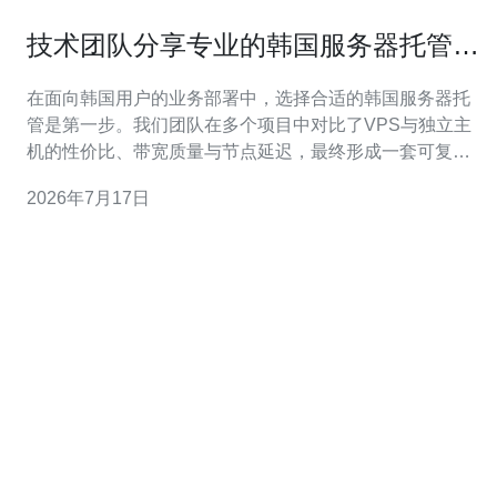
技术团队分享专业的韩国服务器托管性
能调优和容量规划实战案例
在面向韩国用户的业务部署中，选择合适的韩国服务器托
管是第一步。我们团队在多个项目中对比了VPS与独立主
机的性价比、带宽质量与节点延迟，最终形成一套可复用
的选型指南。 性能调优从基线测试开始，使用iperf、fio、
2026年7月17日
ab、wrk等工具采集网络带宽、磁盘I/O、并发连接与响应
时延数据，建立指标矩阵便于后续对比和回归验证。 内核
与网络层面的优化包括调整