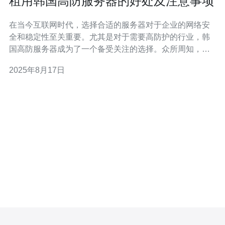
租用韩国高防服务器的好处及注意事项
在当今互联网时代，选择合适的服务器对于企业的网络安
全和稳定性至关重要。尤其是对于需要高防护的行业，韩
国高防服务器成为了一个备受关注的选择。众所周知，韩
国的网络基础设施和技术水平在全球都处于领先地位，因
2025年8月17日
此租用韩国的高防服务器不仅能够提供最佳的网络安全防
护，还能以相对较低的成本满足企业的发展需求。在本文
中，我们将详细探讨租用韩国高防服务器的各种