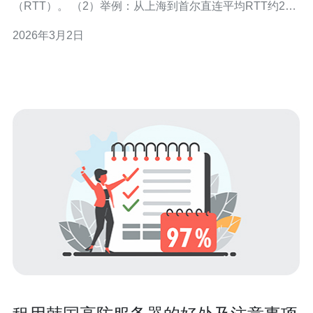
（RTT）。 （2）举例：从上海到首尔直连平均RTT约25–
40ms，而到欧洲一般在150ms以上。 （3）较低RTT能显
2026年3月2日
著减少TCP握手与TLS握手时间，提升首字节时间
（TTFB）。 （4）对于短连接频繁的页面请求（API、
AJAX），时延