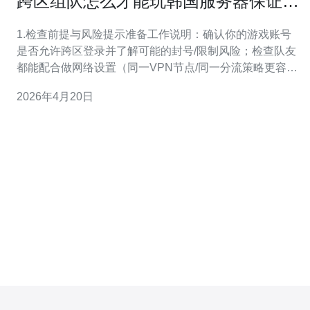
跨区组队怎么才能玩韩国服务器保证稳
定性和语音通信
1.检查前提与风险提示准备工作说明：确认你的游戏账号
是否允许跨区登录并了解可能的封号/限制风险；检查队友
都能配合做网络设置（同一VPN节点/同一分流策略更容易
同步）。注意事项：跨区可能增加延迟，某些游戏对跨区
2026年4月20日
组队有限制，请先查看官方说明并备份重要设置与凭证。
2.选择合适的VPN/代理服务要点：优先选择在韩国有多节
点、支持WireGuard