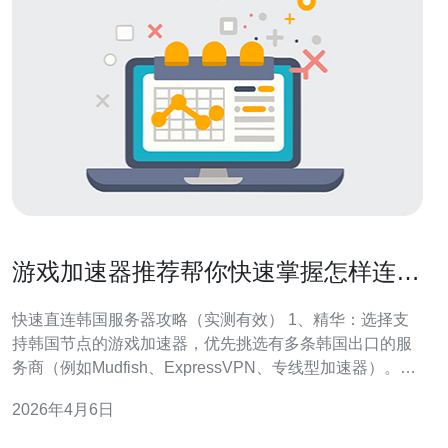
游戏加速器推荐帮你快速掌握怎样连韩
国服务器
快速直连韩国服务器攻略（实测有效） 1、精华：选择支
持韩国节点的游戏加速器，优先挑选有多条韩国出口的服
务商（例如Mudfish、ExpressVPN、专线型加速器）。
2、精华：先用ping与（路由追踪）测试不同节点，再启用
2026年4月6日
加速器的最优线路或专线直连，避免走默认公共路由造成
高延迟。 3、精华：本地优化同样关键——有线连接、关