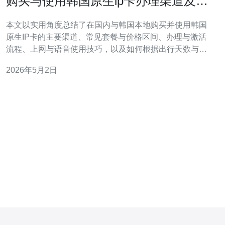
购买与使用韩国原生ip卡办理渠道及价
格比较详尽指南
本文以实用角度总结了在国内与韩国本地购买并使用韩国
原生IP卡的主要渠道、常见套餐与价格区间、办理与激活
流程、上网与语音使用技巧，以及如何根据出行天数与需
求比较性价比与避免常见坑，便于读者快速决策和顺利上
2026年5月2日
网。 费用大概有多少？（韩国IP卡价格是多少？） 一般来
说，短期游客用的预付费 韩国原生IP卡 按天计费或按数据
量计费，常见价格区间