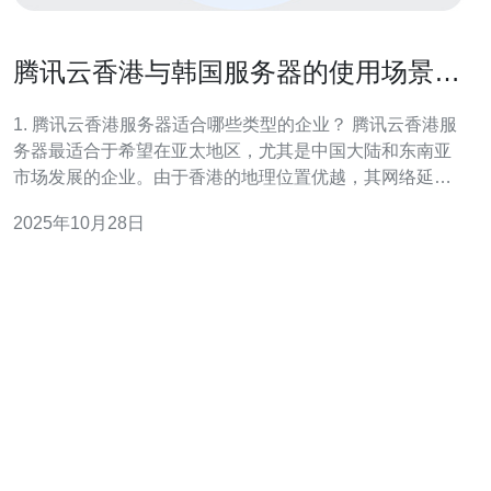
腾讯云香港与韩国服务器的使用场景比
较
1. 腾讯云香港服务器适合哪些类型的企业？ 腾讯云香港服
务器最适合于希望在亚太地区，尤其是中国大陆和东南亚
市场发展的企业。由于香港的地理位置优越，其网络延迟
较低，非常适合需要快速响应的在线服务，例如电商平
2025年10月28日
台、在线游戏和视频直播等。此外，企业在香港服务器上
部署应用，可以更好地满足法规要求，并享受香港相对自
由的互联网环境。 2. 韩国服务器在什么