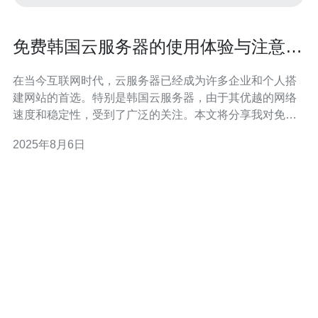
免费韩国云服务器的使用体验与注意事
项
在当今互联网时代，云服务器已经成为许多企业和个人搭
建网站的首选。特别是韩国云服务器，由于其优越的网络
速度和稳定性，受到了广泛的关注。本文将分享我对免费
韩国云服务器的使用体验，并提供一些注意事项，希望对
2025年8月6日
您选择合适的服务器有所帮助。 首先，免费韩国云服务器
的使用体验总体上是令人满意的。韩国的网络基础设施非
常先进，提供了高速的互联网连接和低延迟的服