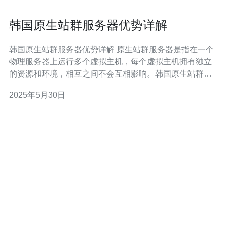
韩国原生站群服务器优势详解
韩国原生站群服务器优势详解 原生站群服务器是指在一个
物理服务器上运行多个虚拟主机，每个虚拟主机拥有独立
的资源和环境，相互之间不会互相影响。韩国原生站群服
务器是针对韩国地区用户推出的服务，具有更快的访问速
2025年5月30日
度和更稳定的性能。 1. 高速访问 韩国原生站群服务器采用
本地化部署，用户访问速度更快。特别是对于韩国地区的
用户来说，可以获