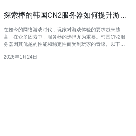
探索棒的韩国CN2服务器如何提升游戏
体验
在如今的网络游戏时代，玩家对游戏体验的要求越来越
高。在众多因素中，服务器的选择尤为重要。韩国CN2服
务器因其优越的性能和稳定性而受到玩家的青睐。以下是
关于韩国CN2服务器的一些常见问题及其解答。 1. 什么是
2026年1月24日
韩国CN2服务器？ 韩国CN2服务器是指通过中国电信的
CN2网络连接到韩国的数据中心的服务器。CN2网络是中
国电信为提升国际网络的质量而