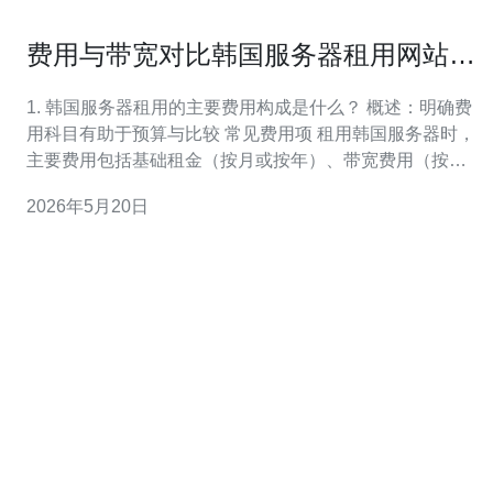
费用与带宽对比韩国服务器租用网站
不同套餐的性价比和隐性成本解析
1. 韩国服务器租用的主要费用构成是什么？ 概述：明确费
用科目有助于预算与比较 常见费用项 租用韩国服务器时，
主要费用包括基础租金（按月或按年）、带宽费用（按固
定带宽或按流量计费）、硬件配置溢价（CPU、内存、存
2026年5月20日
储类型）、以及IP地址费用和备案/管理费用等。 计费周期
与折扣 多数厂商提供按月、按季、按年计费，长期合约通
常享受折扣；同时首次开通、