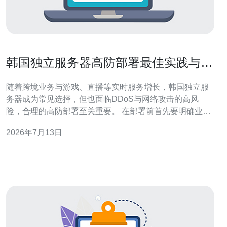
韩国独立服务器高防部署最佳实践与攻
击应急响应流程
随着跨境业务与游戏、直播等实时服务增长，韩国独立服
务器成为常见选择，但也面临DDoS与网络攻击的高风
险，合理的高防部署至关重要。 在部署前首先要明确业务
需求：并发连接数、峰值带宽、访问地域分布与容灾需
2026年7月13日
求。根据流量特性选择独立服务器或VPS，并购买独立IP
与多线带宽，以便后续做流量调度与防护策略。 网络层防
护是首要环节，建议选择支持BGP多线接