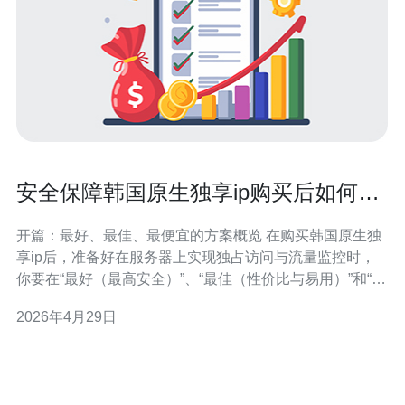
安全保障韩国原生独享ip购买后如何设
置独占访问与流量监控
开篇：最好、最佳、最便宜的方案概览 在购买韩国原生独
享ip后，准备好在服务器上实现独占访问与流量监控时，
你要在“最好（最高安全）”、“最佳（性价比与易用）”和“最
便宜（最低成本可行）”三类方案间权衡。最好：选择带有
2026年4月29日
本地运营商承诺、DDoS防护和24/7支持的韩国机房或托管
服务；最佳：自行在云或独服上绑定独享IP，配合堡垒
机/VPN与基础流量分析